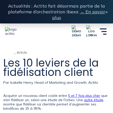
Actualités : Actito fait désormais partie de la
plateforme d’orchestration Ibexa
→ En savoir
×
plus
DÉMO
LOG IN
_ Article
Les 10 leviers de la
fidélisation client
Par
Isabelle Henry, Head of Marketing and Growth, Actito
Acquérir un nouveau client coûte entre
5 et 7 fois plus cher
que
d’en fidéliser un, selon une étude de Forbes. Une
autre étude
montre que fidéliser sa clientèle permet d’augmenter ses
bénéfices de 25 à 95%.