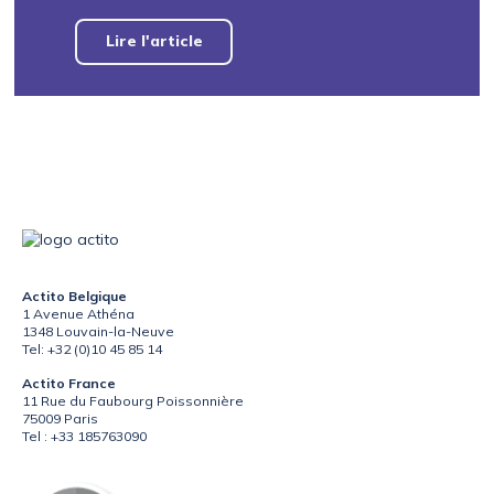
Lire l'article
Actito Belgique
1 Avenue Athéna
1348 Louvain-la-Neuve
Tel: +32 (0)10 45 85 14
Actito France
11 Rue du Faubourg Poissonnière
75009 Paris
Tel : +33 185763090