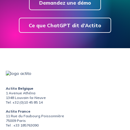
Demandez une démo
Ce que ChatGPT dit d’Actito
Actito Belgique
1 Avenue Athéna
1348 Louvain-la-Neuve
Tel: +32 (0)10 45 85 14
Actito France
11 Rue du Faubourg Poissonnière
75009 Paris
Tel : +33 185763090